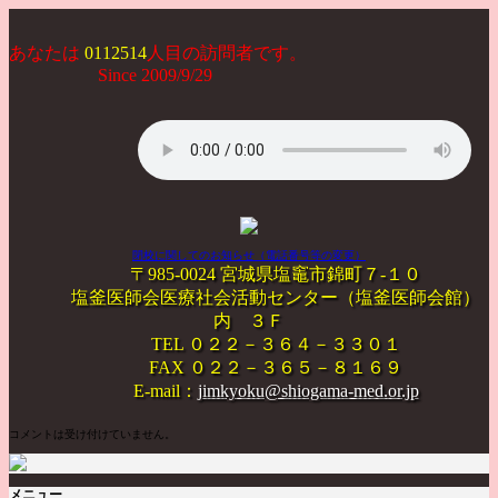
あなたは
0112514
人目の訪問者です。
Since 2009/9/29
閉校に関してのお知らせ（電話番号等の変更）
〒985-0024 宮城県塩竈市錦町７-１０
塩釜医師会医療社会活動センター（塩釜医師会館）
内 ３Ｆ
TEL ０２２－３６４－３３０１
FAX ０２２－３６５－８１６９
E-mail：
jimkyoku@shiogama-med.or.jp
コメントは受け付けていません。
メニュー