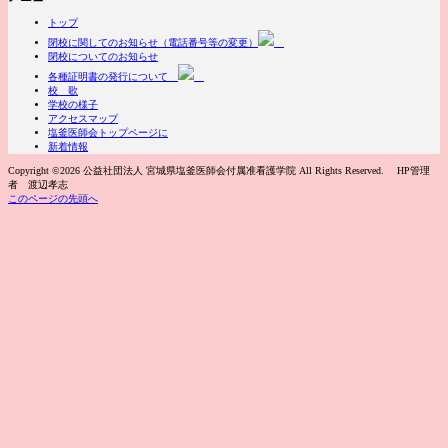
トップ
閉校に関してのお知らせ（電話番号等の変更）
閉校についてのお知らせ
各種証明書の発行について
校 歌
学校の様子
アクセスマップ
塩釜医師会トップページに
新着情報
Copyright ©2026 公益社団法人 宮城県塩釜医師会付属准看護学院 All Rights Reserved. HP管理
者 渡辺孝志
このページの先頭へ